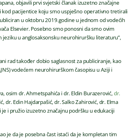
apana, objavili prvi svjetski članak izuzetno značajne
kod pacijentice koju smo uspješno operativno tretirali
e publiciran u oktobru 2019.godine u jednom od vodećih
vača Elsevier. Posebno smo ponosni da smo ovim
 jeziku u anglosaksonsku neurohiruršku literaturu”,
ni rad također dobio saglasnost za publiciranje, kao
(AJNS) vodećem neurohirurškom časopisu u Aziji i
a, osim dr. Ahmetspahića i dr. Eldin Burazerović,
dr.
ić, dr. Edin Hajdarpašić, dr. Salko Zahirović, dr. Elma
ji je i pružio izuzetno značajnu podršku u edukaciji
kao je da je posebna čast istaći da je kompletan tim