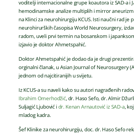
voditelji internacionalne grupe koautora iz SAD-a i J
hemodinamske analize multiplih i mirror aneurizmi 
na Klinci za neurohirurgiju KCUS. Isti naučni rad j
neurohirurških časopisa World Neurosurgery, izda
radom, uveli prvi termin na bosanskom i japanksom
izjavio je doktor Ahmetspahić.
Doktor Ahmetspahić je dodao da je drugi prezentira
orginalni članak, u Asian Journal of Neurosurgery 
jednom od najcitiranijih u svijetu.
Iz KCUS-a su naveli kako su autori nagrađenih radov
Ibrahim Omerhodžić
, dr. Haso Sefo, dr. Almir Džurl
Suljagić Ljubović i
dr. Kenan Arnautović iz SAD-a
, ko
mladog kadra.
Šef Klinike za neurohirurgiju, doc. dr. Haso Sefo re