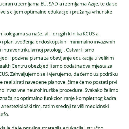
duciran u zemljama EU, SAD-a i zemljama Azije, te da se
sve s ciljem optimalne edukacije i pružanja vrhunske
 kolegama sa naše, ali i drugih klinika KCUS-a.
 i plan uvođenja endoskopskih i minimalno invazivnih
intraventrikularnoj patologiji. Ostvarili smo
jedili pozivna pisma za obavljanje edukacija u velikim
Health Centru obezbjedili smo dodatna dva mjesta za
KCUS. Zahvaljujemo se i vjerujemo, da ćemo uz podršku
alizirati navedene planove, čime ćemo postati prvi
lno invazivne neurohirurške procedure. Svakako želimo
tno značajno optimalno funkcioniranje kompletnog kadra
 anesteziološki tim, zatim srednji te viši medicinski
Sefo.
a je da je pravilna strategija edukacija i stručno