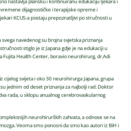
šno nastavlja plansku i kontinuiranu edukaciju ljekara i
avremene dijagnostičke i terapijske opreme i
jekari KCUS-a postaju prepoznatljivi po stručnosti u
a svega navedenog su brojna svjetska priznanja
tručnosti stiglo je iz Japana gdje je na edukaciji u
 Fujita Health Center, boravio neurohirurg, dr.Adi
 cijelog svijeta i oko 30 neurohirurga Japana, grupa
su jednim od deset priznanja za najbolji rad. Doktor
dva rada, u sklopu anualnog cerebrovaskularnog
ompleksnijih neurohirurških zahvata, a odnose se na
 mozga. Veoma smo ponosni da smo kao autori iz BiH i