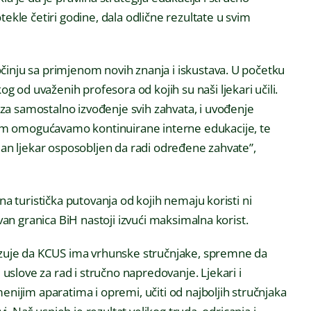
tekle četiri godine, dala odlične rezultate u svim
činju sa primjenom novih znanja i iskustava. U početku
od uvaženih profesora od kojih su naši ljekari učili.
za samostalno izvođenje svih zahvata, i uvođenje
om omogućavamo kontinuirane interne edukacije, te
edan ljekar osposobljen da radi određene zahvate”,
na turistička putovanja od kojih nemaju koristi ni
zvan granica BiH nastoji izvući maksimalna korist.
kazuje da KCUS ima vrhunske stručnjake, spremne da
slove za rad i stručno napredovanje. Ljekari i
enijim aparatima i opremi, učiti od najboljih stručnjaka