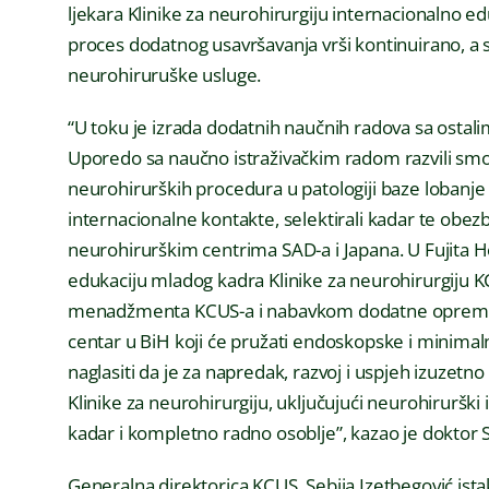
ljekara Klinike za neurohirurgiju internacionalno e
proces dodatnog usavršavanja vrši kontinuirano, a 
neurohiruruške usluge.
“U toku je izrada dodatnih naučnih radova sa ostalim
Uporedo sa naučno istraživačkim radom razvili smo
neurohirurških procedura u patologiji baze lobanje i 
internacionalne kontakte, selektirali kadar te obezb
neurohirurškim centrima SAD-a i Japana. U Fujita 
edukaciju mladog kadra Klinike za neurohirurgiju 
menadžmenta KCUS-a i nabavkom dodatne opreme re
centar u BiH koji će pružati endoskopske i minima
naglasiti da je za napredak, razvoj i uspjeh izuze
Klinike za neurohirurgiju, uključujući neurohirurški i
kadar i kompletno radno osoblje”, kazao je doktor 
Generalna direktorica KCUS, Sebija Izetbegović istakl