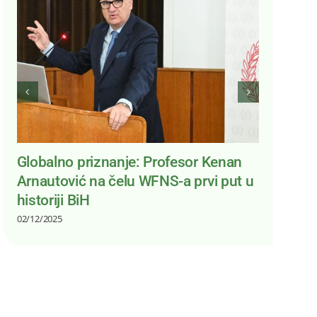
Globalno priznanje: Profesor Kenan
Doktori 
Arnautović na čelu WFNS-a prvi put u
farmako
historiji BiH
30/10/2025
02/12/2025