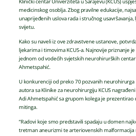
Klinički centar Univerziteta u Sarajevu (KCUS) uspje
medicinskog osoblja. Zbog pravilne edukacije, najs
unaprijeđenih uslova rada i stručnog usavršavanja, l
svijetu.
Kako su naveli iz ove zdravstvene ustanove, potvrd
ljekarima i timovima KCUS-a. Najnovije priznanje je s
jednom od vodećih svjetskih neurohirurških centara
Ahmetspahić.
U konkurenciji od preko 70 pozvanih neurohirurga iz
autora sa Klinike za neurohirurgiju KCUS nagrađeni 
Adi Ahmetspahić sa grupom kolega je prezentirao 
mitinga.
“Radovi koje smo predstavili spadaju u domen najk
tretman aneurizmi te arteriovenskih malformacija