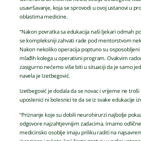
usavršavanje, koja se sprovodi u ovoj ustanovi u pro
oblastima medicine.
“Nakon povratka sa edukacija naši ljekari odmah po
se kompleksniji zahvati rade pod mentorstvom nekog 
Nakon nekoliko operacija poptuno su osposobljeni 
mlađih kolega u operativni program. Ovakvim rad
zasigurno nećemo više biti u situaciji da je samo j
navela je Izetbegović.
Izetbegović je dodala da se novac i vrijeme ne troši 
uposlenici ni bolesnici te da se iz svake edukacije i
“Priznanje koje su dobili neurohirurzi najbolje po
odgovore najzahtjevnijim zadacima. Imamo odlične u
medicinsko osoblje imaju priliku raditi na najsavrem