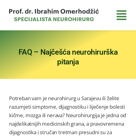
Skip
to
Tog
content
Nav
Početna
FAQ – Najčešća neurohirurška
Dr. Omerhodžić
pitanja
Pacijenti
FAQ
Potreban vam je neurohirurg u Sarajevu ili želite
razumjeti simptome, dijagnostiku i liječenje bolesti
Savjeti
kičme, mozga ili nerava? Neurohirurgija je jedna od
najdelikatnijih medicinskih grana, a pravovremena
Vijesti
dijagnostika i stručan tretman presudni su za