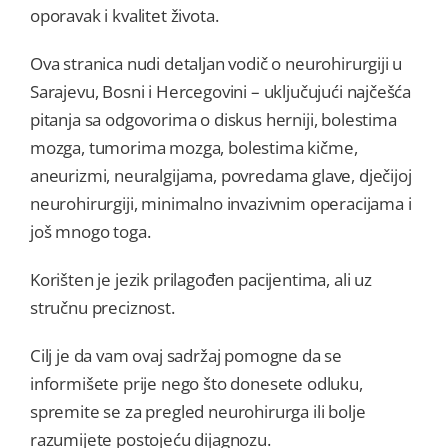
oporavak i kvalitet života.
Kontakt
Ova stranica nudi detaljan vodič o neurohirurgiji u
Sarajevu, Bosni i Hercegovini – uključujući najčešća
pitanja sa odgovorima o diskus herniji, bolestima
mozga, tumorima mozga, bolestima kičme,
aneurizmi, neuralgijama, povredama glave, dječijoj
neurohirurgiji, minimalno invazivnim operacijama i
još mnogo toga.
Korišten je jezik prilagođen pacijentima, ali uz
stručnu preciznost.
Cilj je da vam ovaj sadržaj pomogne da se
informišete prije nego što donesete odluku,
spremite se za pregled neurohirurga ili bolje
razumijete postojeću dijagnozu.