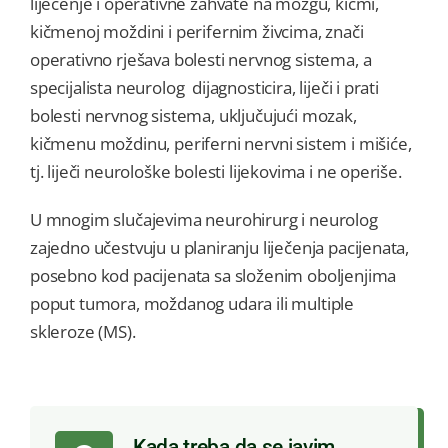
liječenje i operativne zahvate na mozgu, kičmi,
kičmenoj moždini i perifernim živcima, znači
operativno rješava bolesti nervnog sistema, a
specijalista neurolog dijagnosticira, liječi i prati
bolesti nervnog sistema, uključujući mozak,
kičmenu moždinu, periferni nervni sistem i mišiće,
tj. liječi neurološke bolesti lijekovima i ne operiše.
U mnogim slučajevima neurohirurg i neurolog
zajedno učestvuju u planiranju liječenja pacijenata,
posebno kod pacijenata sa složenim oboljenjima
poput tumora, moždanog udara ili multiple
skleroze (MS).
Kada treba da se javim