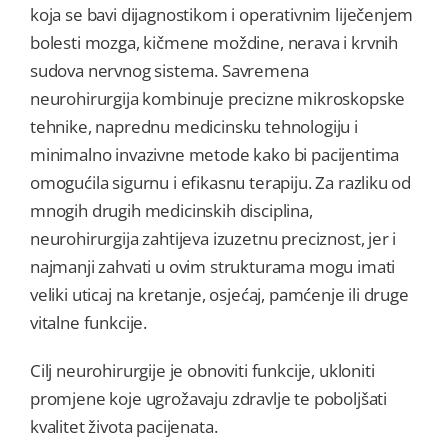
koja se bavi dijagnostikom i operativnim liječenjem
bolesti mozga, kičmene moždine, nerava i krvnih
sudova nervnog sistema. Savremena
neurohirurgija kombinuje precizne mikroskopske
tehnike, naprednu medicinsku tehnologiju i
minimalno invazivne metode kako bi pacijentima
omogućila sigurnu i efikasnu terapiju. Za razliku od
mnogih drugih medicinskih disciplina,
neurohirurgija zahtijeva izuzetnu preciznost, jer i
najmanji zahvati u ovim strukturama mogu imati
veliki uticaj na kretanje, osjećaj, pamćenje ili druge
vitalne funkcije.
Cilj neurohirurgije je obnoviti funkcije, ukloniti
promjene koje ugrožavaju zdravlje te poboljšati
kvalitet života pacijenata.