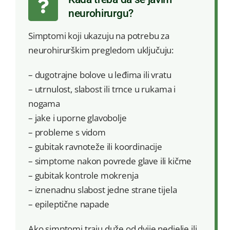
neurohirurgu?
Simptomi koji ukazuju na potrebu za
neurohirurškim pregledom uključuju:
– dugotrajne bolove u leđima ili vratu
– utrnulost, slabost ili trnce u rukama i
nogama
– jake i uporne glavobolje
– probleme s vidom
– gubitak ravnoteže ili koordinacije
– simptome nakon povrede glave ili kičme
– gubitak kontrole mokrenja
– iznenadnu slabost jedne strane tijela
– epileptične napade
Ako simptomi traju duže od dvije nedjelje ili